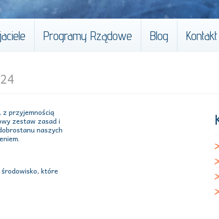
aciele
Programy Rządowe
Blog
Kontakt
024
 z przyjemnością
owy zestaw zasad i
 dobrostanu naszych
eniem.
 środowisko, które